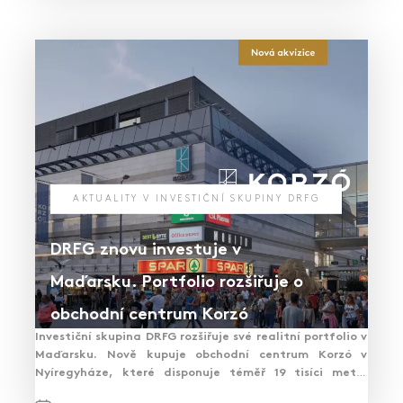
AKTUALITY V INVESTIČNÍ SKUPINY DRFG
DRFG znovu investuje v
Maďarsku. Portfolio rozšiřuje o
obchodní centrum Korzó
Investiční skupina DRFG rozšiřuje své realitní portfolio v
Maďarsku. Nově kupuje obchodní centrum Korzó v
Nyíregyháze, které disponuje téměř 19 tisíci metry
čtverečními pronajímatelných prostor.…
PŘEČÍST ČLÁNEK