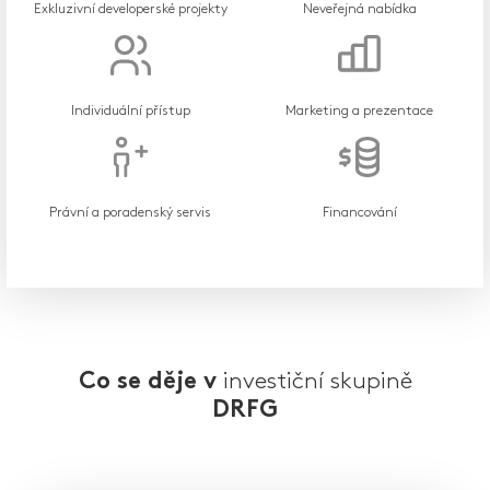
Exkluzivní developerské projekty
Neveřejná nabídka
Individuální přístup
Marketing a prezentace
Právní a poradenský servis
Financování
investiční skupině
Co se děje v
DRFG