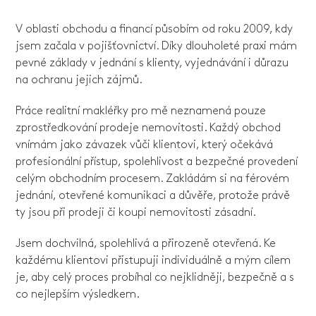
V oblasti obchodu a financí působím od roku 2009, kdy
jsem začala v pojišťovnictví. Díky dlouholeté praxi mám
pevné základy v jednání s klienty, vyjednávání i důrazu
na ochranu jejich zájmů.
Práce realitní makléřky pro mě neznamená pouze
zprostředkování prodeje nemovitosti. Každý obchod
vnímám jako závazek vůči klientovi, který očekává
profesionální přístup, spolehlivost a bezpečné provedení
celým obchodním procesem. Zakládám si na férovém
jednání, otevřené komunikaci a důvěře, protože právě
ty jsou při prodeji či koupi nemovitosti zásadní.
Jsem dochvilná, spolehlivá a přirozeně otevřená. Ke
každému klientovi přistupuji individuálně a mým cílem
je, aby celý proces probíhal co nejklidněji, bezpečně a s
co nejlepším výsledkem.