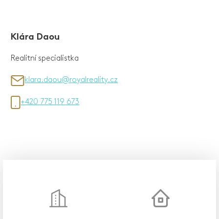
Klára Daou
Realitní specialistka
klara.daou@royalreality.cz
+420 775 119 673