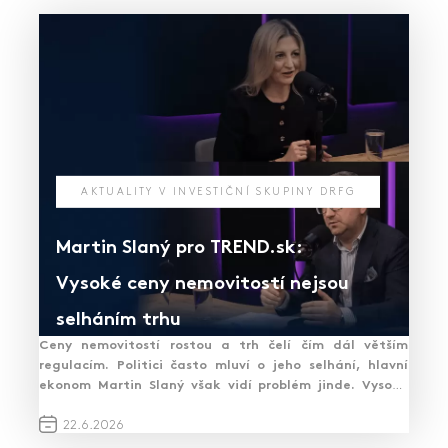
AKTUALITY V INVESTIČNÍ SKUPINY DRFG
Martin Slaný pro TREND.sk:
Vysoké ceny nemovitostí nejsou
selháním trhu
Ceny nemovitostí rostou a trh čelí čím dál větším
regulacím. Politici často mluví o jeho selhání, hlavní
ekonom Martin Slaný však vidí problém jinde. Vysoké
ceny jsou naopak důkazem, že trh funguje –…
PŘEČÍST ČLÁNEK
22.
6.
2026