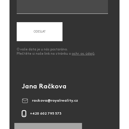
O vaše data je u nás postaráno.
Přečtěte si naše link na stránku o
ochr. os. údajů
.
Jana Račkova
rackova@royalreality.cz
+420 602 795 573