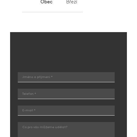
Obec
Březí
Jméno a příjmení *
Telefon *
E-mail *
Co pro vás můžeme udělat?