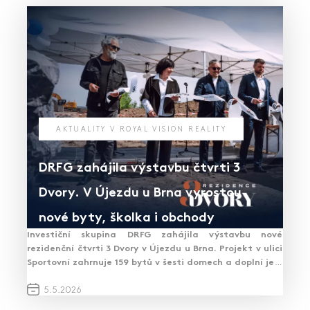
AKTUALITY V ROYAL VISION REALITY
DRFG zahájila výstavbu čtvrti 3
Dvory. V Újezdu u Brna vyrostou
nové byty, školka i obchody
Investiční skupina DRFG zahájila výstavbu nové
rezidenční čtvrti 3 Dvory v Újezdu u Brna. Projekt v ulici
Sportovní zahrnuje 159 bytů v šesti domech a doplní je o
mateřskou školu a obchodní zázemí.…
PŘEČÍST ČLÁNEK
5.
5.
2026