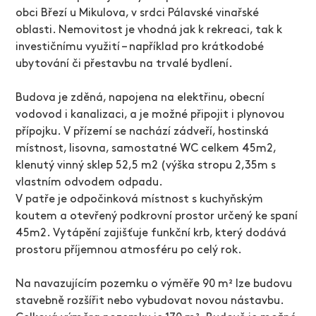
obci Březí u Mikulova, v srdci Pálavské vinařské
oblasti. Nemovitost je vhodná jak k rekreaci, tak k
investičnímu využití – například pro krátkodobé
ubytování či přestavbu na trvalé bydlení.
Budova je zděná, napojena na elektřinu, obecní
vodovod i kanalizaci, a je možné připojit i plynovou
přípojku. V přízemí se nachází zádveří, hostinská
místnost, lisovna, samostatné WC celkem 45m2,
klenutý vinný sklep 52,5 m2 (výška stropu 2,35m s
vlastním odvodem odpadu.
V patře je odpočinková místnost s kuchyňským
koutem a otevřený podkrovní prostor určený ke spaní
45m2. Vytápění zajišťuje funkční krb, který dodává
prostoru příjemnou atmosféru po celý rok.
Na navazujícím pozemku o výměře 90 m² lze budovu
stavebně rozšířit nebo vybudovat novou nástavbu.