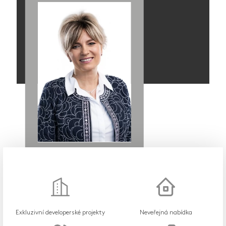
Exkluzivní developerské projekty
Neveřejná nabídka