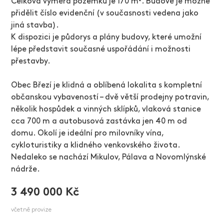
Celková výměra pozemku je 170 m². Budově je možné
přidělit číslo evidenční (v současnosti vedena jako
jiná stavba).
K dispozici je půdorys a plány budovy, které umožní
lépe představit současné uspořádání i možnosti
přestavby.
Obec Březí je klidná a oblíbená lokalita s kompletní
občanskou vybaveností – dvě větší prodejny potravin,
několik hospůdek a vinných sklípků, vlaková stanice
cca 700 m a autobusová zastávka jen 40 m od
domu. Okolí je ideální pro milovníky vína,
cykloturistiky a klidného venkovského života.
Nedaleko se nachází Mikulov, Pálava a Novomlýnské
nádrže.
3 490 000 Kč
včetně provize