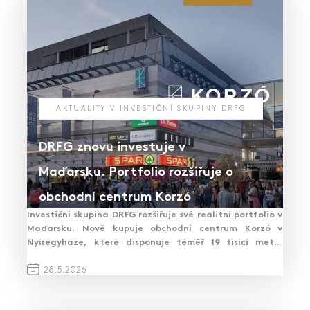
AKTUALITY V INVESTIČNÍ SKUPINY DRFG
DRFG znovu investuje v
Maďarsku. Portfolio rozšiřuje o
obchodní centrum Korzó
Investiční skupina DRFG rozšiřuje své realitní portfolio v
Maďarsku. Nově kupuje obchodní centrum Korzó v
Nyíregyháze, které disponuje téměř 19 tisíci metry
čtverečními pronajímatelných prostor.…
PŘEČÍST ČLÁNEK
28.
5.
2026