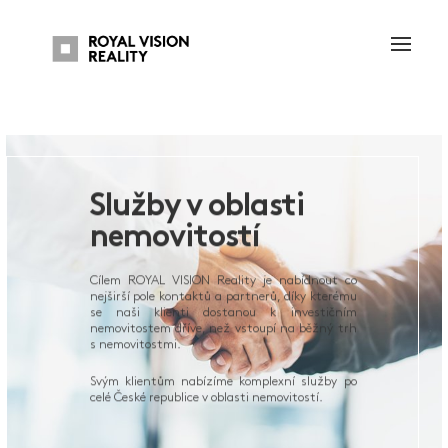
Služby v oblasti
nemovitostí
Cílem ROYAL VISION Reality je nabídnout co
nejširší pole kontaktů a partnerů, díky kterému
se naši klienti dostanou k investičním
nemovitostem dříve, než vstoupí na běžný trh
s nemovitostmi.
Svým klientům nabízíme komplexní služby po
celé České republice v oblasti nemovitostí.