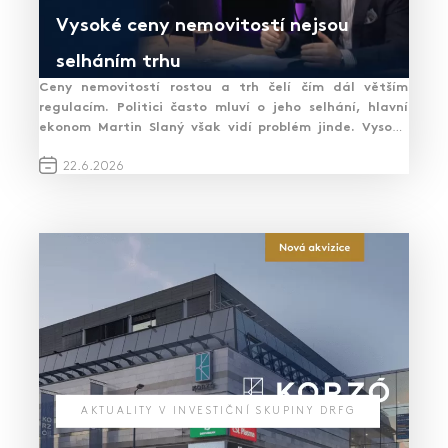
Vysoké ceny nemovitostí nejsou
selháním trhu
Ceny nemovitostí rostou a trh čelí čím dál větším
regulacím. Politici často mluví o jeho selhání, hlavní
ekonom Martin Slaný však vidí problém jinde. Vysoké
ceny jsou naopak důkazem, že trh funguje –…
PŘEČÍST ČLÁNEK
22.
6.
2026
AKTUALITY V INVESTIČNÍ SKUPINY DRFG