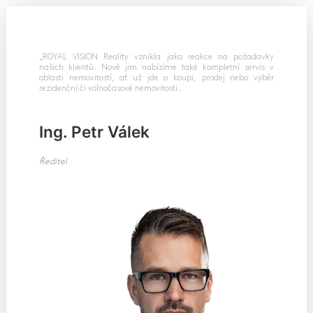
„ROYAL VISION Reality vznikla jako reakce na požadavky
našich klientů. Nově jim nabízíme také kompletní servis v
oblasti nemovitostí, ať už jde o koupi, prodej nebo výběr
rezidenční či volnočasové nemovitosti.
Ing. Petr Válek
Ředitel