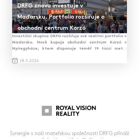
DRFG znovu investuje v
Maďarsku. Portfolio rozšiřuje o
obchodní centrum Korzó
Investiční skupina DRFG rozšiřuje své realitní portfolio v
Maďarsku. Nově kupuje obchodní centrum Korzó v
Nyíregyháze, které disponuje téměř 19 tisíci metry
čtverečními pronajímatelných prostor.…
PŘEČÍST ČLÁNEK
28.
5.
2026
Synergie s naší mateřskou společností DRFG přináší