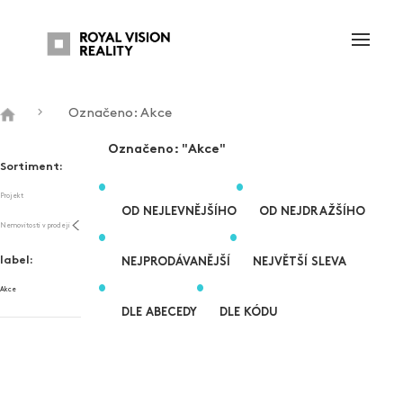
Označeno: Akce
Označeno: "Akce"
Sortiment:
Projekt
OD NEJLEVNĚJŠÍHO
OD NEJDRAŽŠÍHO
Nemovitosti v prodeji
label:
NEJPRODÁVANĚJŠÍ
NEJVĚTŠÍ SLEVA
Akce
DLE ABECEDY
DLE KÓDU