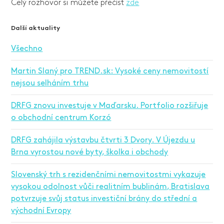
Celý rozhovor si můžete přečíst
zde
Další aktuality
Všechno
Martin Slaný pro TREND.sk: Vysoké ceny nemovitostí
nejsou selháním trhu
DRFG znovu investuje v Maďarsku. Portfolio rozšiřuje
o obchodní centrum Korzó
DRFG zahájila výstavbu čtvrti 3 Dvory. V Újezdu u
Brna vyrostou nové byty, školka i obchody
Slovenský trh s rezidenčními nemovitostmi vykazuje
vysokou odolnost vůči realitním bublinám, Bratislava
potvrzuje svůj status investiční brány do střední a
východní Evropy