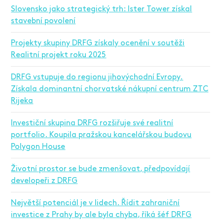
Slovensko jako strategický trh: Ister Tower získal
stavební povolení
Projekty skupiny DRFG získaly ocenění v soutěži
Realitní projekt roku 2025
DRFG vstupuje do regionu jihovýchodní Evropy.
Získala dominantní chorvatské nákupní centrum ZTC
Rijeka
Investiční skupina DRFG rozšiřuje své realitní
portfolio. Koupila pražskou kancelářskou budovu
Polygon House
Životní prostor se bude zmenšovat, předpovídají
developeři z DRFG
Největší potenciál je v lidech. Řídit zahraniční
investice z Prahy by ale byla chyba, říká šéf DRFG