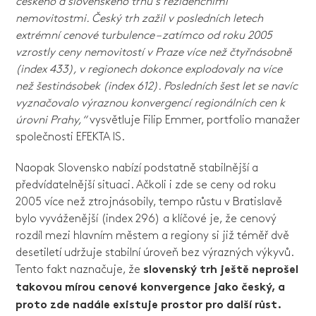
českého a slovenského trhu s rezidenčními
nemovitostmi. Český trh zažil v posledních letech
extrémní cenové turbulence – zatímco od roku 2005
vzrostly ceny nemovitostí v Praze více než čtyřnásobně
(index 433), v regionech dokonce explodovaly na více
než šestinásobek (index 612). Posledních šest let se navíc
vyznačovalo výraznou konvergencí regionálních cen k
úrovni Prahy,“
vysvětluje Filip Emmer, portfolio manažer
společnosti EFEKTA IS.
Naopak Slovensko nabízí podstatně stabilnější a
předvídatelnější situaci. Ačkoli i zde se ceny od roku
2005 více než ztrojnásobily, tempo růstu v Bratislavě
bylo vyváženější (index 296) a klíčové je, že cenový
rozdíl mezi hlavním městem a regiony si již téměř dvě
desetiletí udržuje stabilní úroveň bez výrazných výkyvů.
Tento fakt naznačuje, že
slovenský trh ještě neprošel
takovou mírou cenové konvergence jako český, a
proto zde nadále existuje prostor pro další růst.