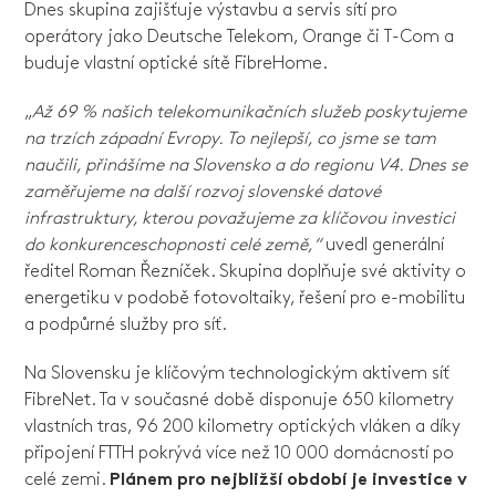
Dnes skupina zajišťuje výstavbu a servis sítí pro
operátory jako Deutsche Telekom, Orange či T-Com a
buduje vlastní optické sítě FibreHome.
„
Až 69 % našich telekomunikačních služeb poskytujeme
na trzích západní Evropy. To nejlepší, co jsme se tam
naučili, přinášíme na Slovensko a do regionu V4. Dnes se
zaměřujeme na další rozvoj slovenské datové
infrastruktury, kterou považujeme za klíčovou investici
do konkurenceschopnosti celé země,“
uvedl generální
ředitel Roman Řezníček. Skupina doplňuje své aktivity o
energetiku v podobě fotovoltaiky, řešení pro e-mobilitu
a podpůrné služby pro síť.
Na Slovensku je klíčovým technologickým aktivem síť
FibreNet. Ta v současné době disponuje 650 kilometry
vlastních tras, 96 200 kilometry optických vláken a díky
připojení FTTH pokrývá více než 10 000 domácností po
celé zemi.
Plánem pro nejbližší období je investice v