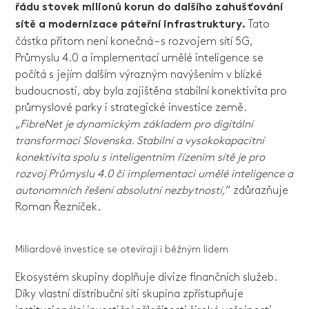
řádu stovek milionů korun do dalšího zahušťování
Tato
sítě a modernizace páteřní infrastruktury.
částka přitom není konečná – s rozvojem sítí 5G,
Průmyslu 4.0 a implementací umělé inteligence se
počítá s jejím dalším výrazným navýšením v blízké
budoucnosti, aby byla zajištěna stabilní konektivita pro
průmyslové parky i strategické investice země.
„
FibreNet je dynamickým základem pro digitální
transformaci Slovenska. Stabilní a vysokokapacitní
konektivita spolu s inteligentním řízením sítě je pro
rozvoj Průmyslu 4.0 či implementaci umělé inteligence a
autonomních řešení absolutní nezbytností,
“ zdůrazňuje
Roman Řezníček.
Miliardové investice se otevírají i běžným lidem
Ekosystém skupiny doplňuje divize finančních služeb.
Díky vlastní distribuční síti skupina zpřístupňuje