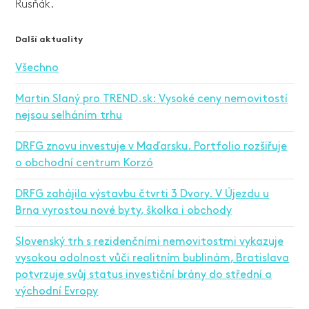
Rusňák.
Další aktuality
Všechno
Martin Slaný pro TREND.sk: Vysoké ceny nemovitostí
nejsou selháním trhu
DRFG znovu investuje v Maďarsku. Portfolio rozšiřuje
o obchodní centrum Korzó
DRFG zahájila výstavbu čtvrti 3 Dvory. V Újezdu u
Brna vyrostou nové byty, školka i obchody
Slovenský trh s rezidenčními nemovitostmi vykazuje
vysokou odolnost vůči realitním bublinám, Bratislava
potvrzuje svůj status investiční brány do střední a
východní Evropy