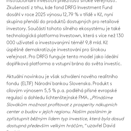
institucionální investiční příležitosti široké veřejnosti.
Zkušenosti z trhu, kde fond DRFG Investment Fund
dosáhl v roce 2025 výnosu 12,79 % v třídě v Kč, nyní
skupina přenáší do produktů dostupných pro retailové
investory. Součástí tohoto silného ekosystému je také
technologická platforma Investown, která s více než 130
000 uživateli a investovanými téměř 9,8 mld. Kč
úspěšně demokratizuje investování pro širokou
veřejnost. Pro DRFG funguje tento model jako ideální
doplňková platforma a vstupní brána do světa investic.
Aktuální novinkou je však schválení nového realitního
fondu (ELTIF) Národní bankou Slovenska. Produkt s
cílovým výnosem 5,5 % p.a. podléhá přísné evropské
regulaci a dohledu lichtenštejnské FMA. „
Přinášíme
Slovákům možnost profitovat z prosperity nákupních
center a budov v jejich regionu. Naším posláním je
zpřístupnit běžným lidem typ investice, která byla dosud
dostupná především velkým hráčům,“
uzavřel David