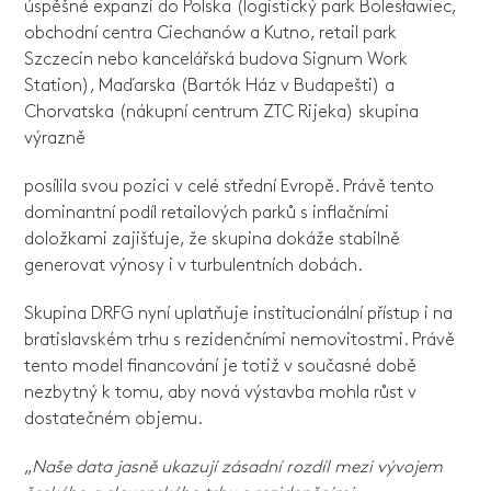
úspěšné expanzi do Polska (logistický park Bolesławiec,
obchodní centra Ciechanów a Kutno, retail park
Szczecin nebo kancelářská budova Signum Work
Station), Maďarska (Bartók Ház v Budapešti) a
Chorvatska (nákupní centrum ZTC Rijeka) skupina
výrazně
posílila svou pozici v celé střední Evropě. Právě tento
dominantní podíl retailových parků s inflačními
doložkami zajišťuje, že skupina dokáže stabilně
generovat výnosy i v turbulentních dobách.
Skupina DRFG nyní uplatňuje institucionální přístup i na
bratislavském trhu s rezidenčními nemovitostmi. Právě
tento model financování je totiž v současné době
nezbytný k tomu, aby nová výstavba mohla růst v
dostatečném objemu.
„
Naše data jasně ukazují zásadní rozdíl mezi vývojem