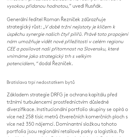
vysokou přidanou hodnotou
,“ uvedl Rusňák.
Generální ředitel Roman Řezníček zdůrazňuje
strategický růst:
„V době tržní nejistoty je klíčem k
úspěchu synergie našich čtyř pilířů. Právě toto propojení
nám umožňuje vidět nové příležitosti v celém regionu
CEE a posilovat naši přítomnost na Slovensku, které
vnímáme jako strategický trh s velkým
potenciálem,“
dodal Řezníček.
Bratislava trpí nedostatkem bytů
Základem strategie DRFG je ochrana kapitálu před
tržními turbulencemi prostřednictvím důsledné
diverzifikace. Institucionální portfolio skupiny se opírá o
více než 258 tisíc metrů čtverečních komerčních ploch s
více než 350 nájemci. Dominantní složkou tohoto
portfolia jsou regionální retailové parky a logistika. Po