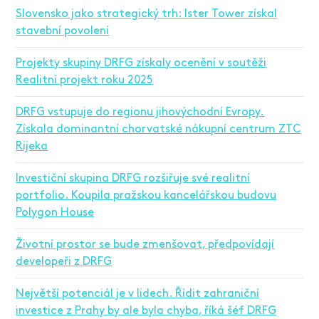
Slovensko jako strategický trh: Ister Tower získal
stavební povolení
Projekty skupiny DRFG získaly ocenění v soutěži
Realitní projekt roku 2025
DRFG vstupuje do regionu jihovýchodní Evropy.
Získala dominantní chorvatské nákupní centrum ZTC
Rijeka
Investiční skupina DRFG rozšiřuje své realitní
portfolio. Koupila pražskou kancelářskou budovu
Polygon House
Životní prostor se bude zmenšovat, předpovídají
developeři z DRFG
Největší potenciál je v lidech. Řídit zahraniční
investice z Prahy by ale byla chyba, říká šéf DRFG