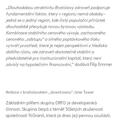
„
Dlouhodobou atraktivitu Bratislavy zároveň podporuje
fundamentální faktor, který v regionu nemá obdoby –
jedná se o jediný region, kde čistý populační přírůstek
dlouhodobě převyšuje novou bytovou výstavbu.
Kombinace stabilního cenového vývoje, zachovaného
cenového „odstupu“ a silného poptávkového tlaku
vytváří prostředí, které je nejen perspektivní z hlediska
dalšího růstu, ale zároveň dostatečně stabilní a
předvídatelné pro institucionální kapitál, který není
závislý na hypotečním financování,
“ dodává Filip Emmer
Ambice v bratislavském „downtownu“: Ister Tower
Základním pilířem skupiny DRFG je developerská
činnost. Skupina čerpá z téměř 30letých zkušeností
společnosti TriGranit, která je dnes její pevnou součástí.