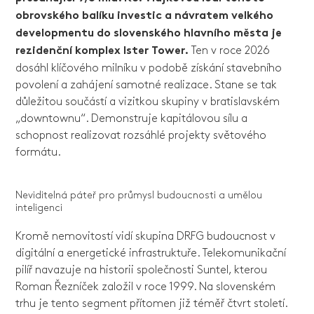
obrovského balíku investic a návratem velkého
developmentu do slovenského hlavního města je
Ten v roce 2026
rezidenční komplex Ister Tower.
dosáhl klíčového milníku v podobě získání stavebního
povolení a zahájení samotné realizace. Stane se tak
důležitou součástí a vizitkou skupiny v bratislavském
„downtownu“. Demonstruje kapitálovou sílu a
schopnost realizovat rozsáhlé projekty světového
formátu.
Neviditelná páteř pro průmysl budoucnosti a umělou
inteligenci
Kromě nemovitostí vidí skupina DRFG budoucnost v
digitální a energetické infrastruktuře. Telekomunikační
pilíř navazuje na historii společnosti Suntel, kterou
Roman Řezníček založil v roce 1999. Na slovenském
trhu je tento segment přítomen již téměř čtvrt století.