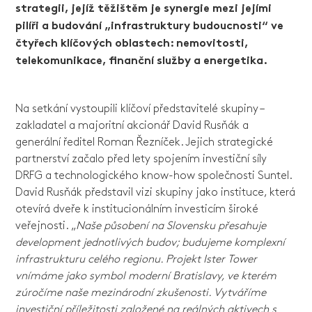
strategii, jejíž těžištěm je synergie mezi jejími
pilíři a budování „infrastruktury budoucnosti“ ve
čtyřech klíčových oblastech: nemovitosti,
telekomunikace, finanční služby a energetika.
Na setkání vystoupili klíčoví představitelé skupiny –
zakladatel a majoritní akcionář David Rusňák a
generální ředitel Roman Řezníček. Jejich strategické
partnerství začalo před lety spojením investiční síly
DRFG a technologického know-how společnosti Suntel.
David Rusňák představil vizi skupiny jako instituce, která
otevírá dveře k institucionálním investicím široké
veřejnosti. „
Naše působení na Slovensku přesahuje
development jednotlivých budov; budujeme komplexní
infrastrukturu celého regionu. Projekt Ister Tower
vnímáme jako symbol moderní Bratislavy, ve kterém
zúročíme naše mezinárodní zkušenosti. Vytváříme
investiční příležitosti založené na reálných aktivech s