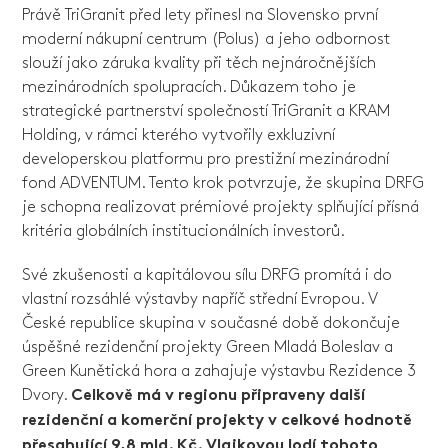
Právě TriGranit před lety přinesl na Slovensko první
moderní nákupní centrum (Polus) a jeho odbornost
slouží jako záruka kvality při těch nejnáročnějších
mezinárodních spolupracích. Důkazem toho je
strategické partnerství společností TriGranit a KRAM
Holding, v rámci kterého vytvořily exkluzivní
developerskou platformu pro prestižní mezinárodní
fond ADVENTUM. Tento krok potvrzuje, že skupina DRFG
je schopna realizovat prémiové projekty splňující přísná
kritéria globálních institucionálních investorů.
Své zkušenosti a kapitálovou sílu DRFG promítá i do
vlastní rozsáhlé výstavby napříč střední Evropou. V
České republice skupina v současné době dokončuje
úspěšné rezidenční projekty Green Mladá Boleslav a
Green Kunětická hora a zahajuje výstavbu Rezidence 3
Dvory.
Celkově má v regionu připraveny další
rezidenční a komerční projekty v celkové hodnotě
přesahující 9,8 mld. Kč. Vlajkovou lodí tohoto