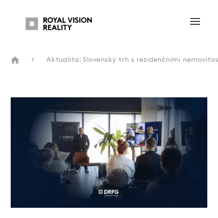
Aktualita: Slovenský trh s rezidenčními nemovitos