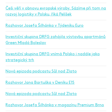
Češi věří v obnovu evropské výroby. Sázíme při tom na
rozvoj logistiky v Polsku, říká Pelíšek
Rozhovor Josefa Šilhánka v Týdeníku Euro
Investiční skupina DRFG zahájila výstavbu apartmánů
Green Mladá Boleslav
Investiční skupina DRFG vnímá Polsko i nadále jako
strategický trh
Nová epizoda podcastu Sůl nad Zlato
Rozhovor Jana Bartuška v Deníku E15
Nová epizoda podcastu Sůl nad Zlato
Rozhovor Josefa Šilhánka v magazínu Premium Brno